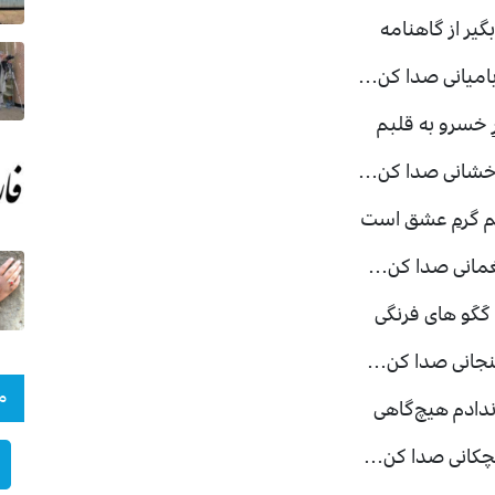
گیر از گاهنامه
امیانی صدا کن…
 خسرو به قلبم
خشانی صدا کن…
م گرمِ عشق است
 لغمانی صدا کن…
َکَو های فرنگی
خنجانی‌ صدا کن…
م
ندادم هیچ‌گاهی
کِچکانی صدا کن…