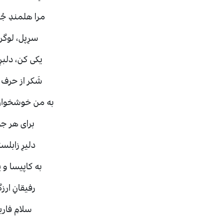
مرا هلمندِ ج
سرِپل، لوگر 
یکی کن، دلب
شَکر از حرف
به من خوشخوان
برای هر جوا
دلیرِ زابل
به کاپیسا و 
رفیقانِ ار
سلامِ فاری