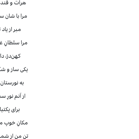
هرات و قنده
مرا با شان 
مبر از یاد
مرا سلطانِ غ
کهن‌دژ، دا
یکی ساز و ش
به نورستان 
از آنم نورِ
برای پکتی
مکانِ خوبِ 
تنِ من از شم