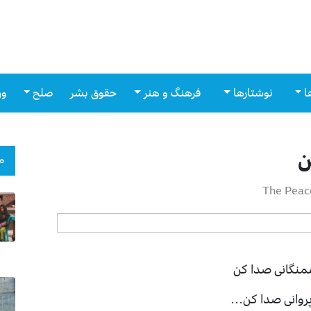
ا
نوشتارها
فرهنگ و هنر
حقوق بشر
صلح
ور
ن
م
The Peac
سمنگانی صدا کن
 پروانی صدا کن…