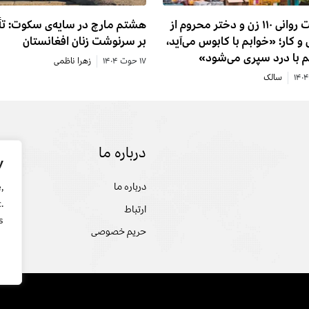
وضعیت روانی ۱۱۰ زن و دختر محروم از
هشتم مارچ در سایه‌ی سکوت: تأ
و کار؛ «خوابم با کابوس می‌آید،
بر سرنوشت زنان افغانستان
م با درد سپری می‌شود»
۱۷ حوت ۱۴۰۴
زهرا ناظمی
سالک
درباره ما
تحل
y
درباره ما
سخن
,
.
ارتباط
تحلی
.
حریم خصوصی
گفت 