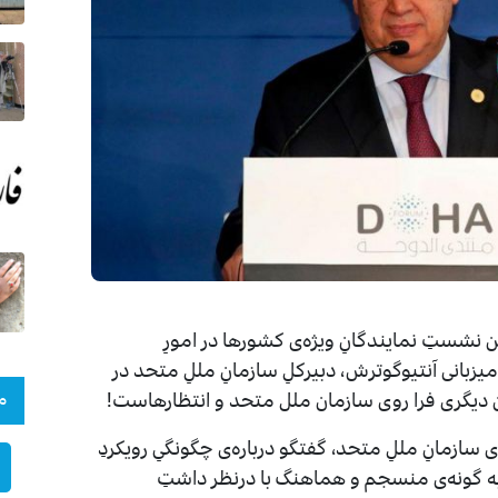
نشستِ نمایندگانِ ویژه‌ی کشورها در امورِ
ماه جاریِ میلادی با میزبانی آنتیوگوترش، دبیرکلِ سازمان‌ِ مللِ متحد در
م
ن دیگری فرا روی سازمان ملل متحد و انتظارهاست!
ازمانِ مللِ متحد، گفتگو درباره‌ی چگونگیِ رویکردِ
 به گونه‌ی منسجم و هماهنگ با درنظر داشت‌ِ