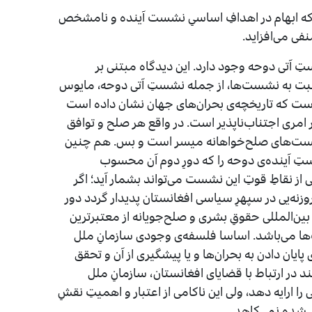
ه ابهام در اهدافِ اساسیِ نشست آینده و نامشخص
نفی می‌افزاید.
تِ آتی دوحه وجود دارد. این دیدگاه مبتنی بر
بت به نشست‌ها، از جمله نشستِ آتی دوحه، مایوس
 است که تاریخچه‌ی بحران‌های جهان نشان داده است
 امری اجتناب‌ناپذیر است. در واقع هر صلح و توافق
ست‌های صلح‌خواهانه میسر است و بس. هم چنین
شستِ آینده‌ی دوحه را که دورِ دوم آن محسوب
 از نقاطِ قوتِ این نشست می‌تواند بشمار آید؛ اگر
نه‌یی در سپهرِ سیاسی افغانستان پدیدار گردد دور
 بین‌المللی حقوقِ بشری و صلح‌جویانه از معتبرترین
ف‌ها می‌باشد. اساسا فلسفه‌ی وجودی سازمانِ ملل
یان دادن به بحران‌ها و یا پیشگیری از آن و تحقق
 در ارتباط با قضایای افغانستان، سازمانِ ملل
ا ارایه دهد، ولی این ناکامی از اعتبار و اهمیتِ نقشِ
د شده نمی‌کاهد.