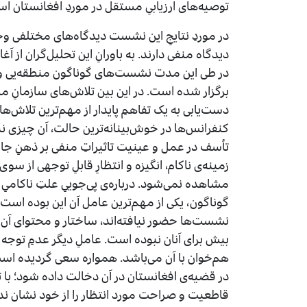
توصیه‌های ارزیابیِ مستقل در موردِ افغانستان ا
در موردِ نتایجِ این نشست دیدگاه‌های مختلفی وجود 
دیدگاه منفی دارند. به باورانِ این تحلیل‌گران از آغ
در طی این مدت نشست‌های گوناگون منطقه‌یی و بین
برگزار شده است. در این بین تلاش‌های سازمانِ ملل
دست‌یابی به یک تفاهمِ پایدار از مهم‌ترین تلاش‌ه
کنفرانس‌ها در خوش‌بینانه‌ترین حالت، آن چیزی ن
تأسف در عمل و عینیت تاثیراتِ منفی بر ذهنِ 
زمینه‌ی ناکام، انگیزه و انتظارِ قابلِ توجهی از
مشاهده نمی‌شود. درباره‌ی پی‌جوییِ علتِ ناکامیِ
گوناگون، یکی از مهم‌ترین عامل آن این بوده است ک
نشست‌ها حضور نیافته‌اند، ساختار و محتوای آن
بیش برای آنان نبوده است. عاملِ دیگر عدمِ توجه به
هم‌خوان با آن می‌باشد. همواره سعی گردیده ا
در قضیه‌ی افغانستان در آن دخالت داده شود؛ با 
قاطعیت و صراحت مورد انتظار را از خود نشان ن