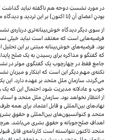
در مورد نشستِ دوحه هم ناگفته نباید گذاشت ک
بودنِ اعضای آن (تا اکنون) بر این تردید و دیدگاهِ م
از سوی دیگر دیدگاه خوش‌بینانه‌تری درباره‌ی نشس
فرضیه‌هایی است که معتقد است نباید خیلی نس
بود. فرضیه‌های خوش‌بینانه مبتنی بر این تحلیل
که گفتگو و مذاکره برای رسیدن به یک صلح پایدار
جامع فقط در چهارچوب یک گفتگوی موثر در نش
نکته‌ی مهم دیگر این است که ابتکار و میزبانِ ن
می‌گردد، سازمانِ ملل متحد بر عهده دارد. این یکی
خوب و عادلانه مدیریت شود احتمال این که یک روز
از انتظار نخواهد بود. سازمانِ ملل متحد و اسنادِ
نهادهای بین‌المللی و قابل اعتماد برای همه طر
متحد و کنوانسیون‌های بین‌المللی و حقوقِ بشری پا
اهدافِ صلح‌جویانه و حقوقِ بشری می‌باشد. هرچند
متحد تاکنون نتوانسته است کارنامه‌ی قابل قبولی ر
سازمانِ مللِ متحد در پیش‌برد و تحققِ اهدافِ یا