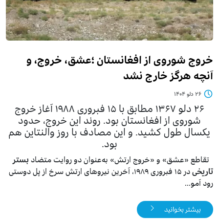
خروج شوروی از افغانستان ؛عشق، خروج، و
آنچه هرگز خارج نشد
۲۶ دلو ۱۴۰۴
۲۶ دلو ۱۳۶۷ مطابق با ۱۵ فبروری ۱۹۸۸ آغاز خروج
شوروی از افغانستان بود. روند این خر‌وج، حدود
یکسال طول کشید. و این مصادف با روز والنتاین هم
بود.
تقاطع «عشق» و «خروج ارتش» به‌عنوان دو روایت متضاد
بستر
تاریخی
در ۱۵ فبروری ۱۹۸۹، آخرین نیروهای ارتش سرخ از پل دوستی
رود آمو...
بیشتر بخوانید