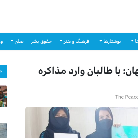
ا
نوشتارها
فرهنگ و هنر
حقوق بشر
صلح
ور
: با طالبان وارد مذاکره
م
The Peac