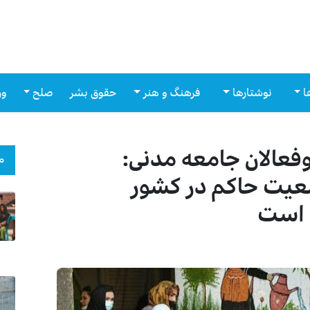
ا
نوشتارها
فرهنگ و هنر
حقوق بشر
صلح
ور
عالان جامعه مدنی:
م
عیت حاکم در کشور
 است