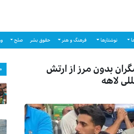
ا
نوشتارها
فرهنگ و هنر
حقوق بشر
صلح
ور
ران بدون مرز از ارتش
م
لی لاهه