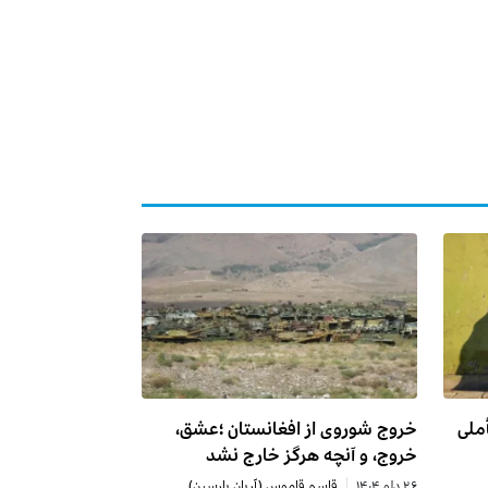
ملی
خروج شوروی از افغانستان ؛عشق،
خروج، و آنچه هرگز خارج نشد
۲۶ دلو ۱۴۰۴
قاسم قاموس (آریان پارسین)