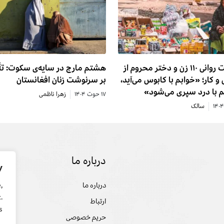
وضعیت روانی ۱۱۰ زن و دختر محروم از
هشتم مارچ در سایه‌ی سکوت: تأ
و کار؛ «خوابم با کابوس می‌آید،
بر سرنوشت زنان افغانستان
م با درد سپری می‌شود»
۱۷ حوت ۱۴۰۴
زهرا ناظمی
سالک
درباره ما
تحل
y
درباره ما
سخن
,
.
ارتباط
تحلی
.
حریم خصوصی
گفت 