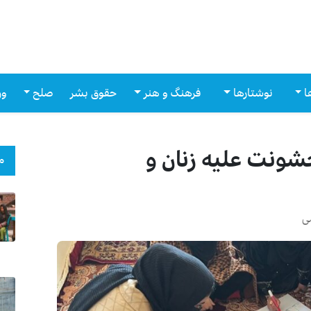
ا
نوشتارها
فرهنگ و هنر
حقوق بشر
صلح
ور
شونت علیه زنان و
م
ی