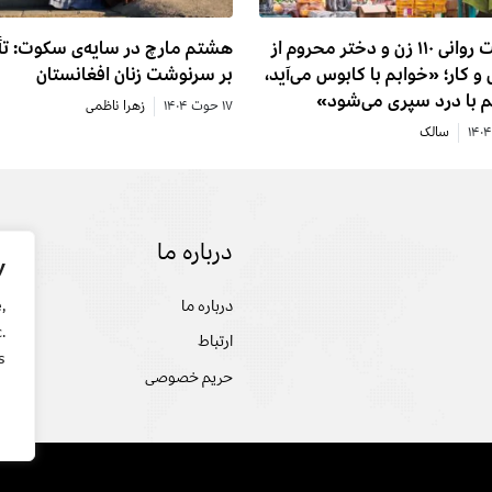
وضعیت روانی ۱۱۰ زن و دختر محروم از
هشتم مارچ در سایه‌ی سکوت: تأ
و کار؛ «خوابم با کابوس می‌آید،
بر سرنوشت زنان افغانستان
م با درد سپری می‌شود»
۱۷ حوت ۱۴۰۴
زهرا ناظمی
سالک
درباره ما
تحل
y
درباره ما
سخن
,
.
ارتباط
تحلی
.
حریم خصوصی
گفت 